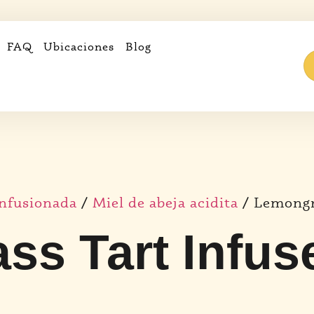
FAQ
Ubicaciones
Blog
infusionada
/
Miel de abeja acidita
/ Lemongr
ss Tart Infu