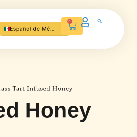
0
Español de México
English
ass Tart Infused Honey
sed Honey