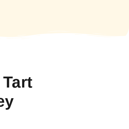
Tart
ey