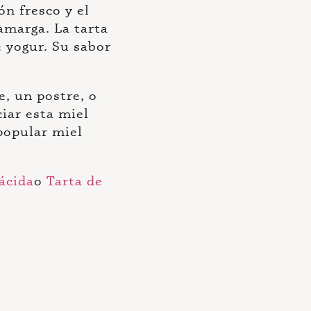
n fresco y el
amarga. La tarta
 yogur. Su sabor
e, un postre, o
ciar esta miel
popular miel
ácida
o
Tarta de