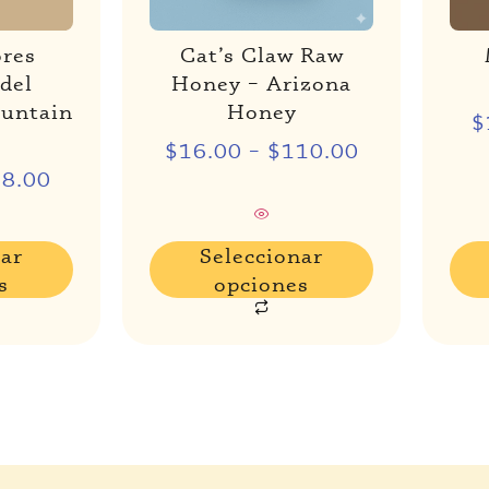
ores
Cat’s Claw Raw
 del
Honey – Arizona
ountain
Honey
$
$
16.00
–
$
110.00
38.00
nar
Seleccionar
s
opciones