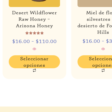
Desert Wildflower
Miel de fl
Raw Honey –
silvestres
Arizona Honey
desierto de F
Hills
Rated
$
16.00
–
$
$
16.00
–
$
110.00
5.00
de 5
Seleccionar
Seleccio
opciones
opcione